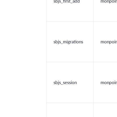
sbjs_first_add
monpoin
sbjs_migrations
monpoin
sbjs_session
monpoin