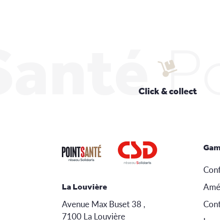
Santé
P
Click & collect
Gam
Conf
Amé
La Louvière
Avenue Max Buset 38 ,
Cont
7100 La Louvière