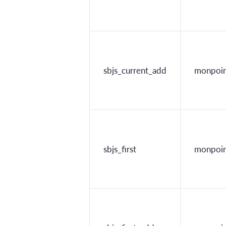
sbjs_current_add
monpoin
sbjs_first
monpoin