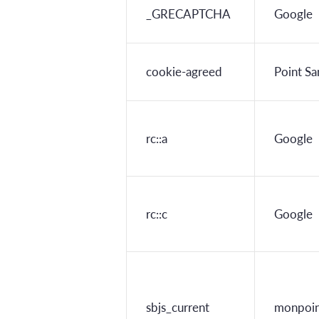
_GRECAPTCHA
Google
cookie-agreed
Point Sa
rc::a
Google
rc::c
Google
sbjs_current
monpoin