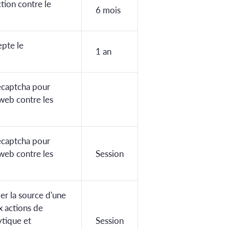
tion contre le
6 mois
epte le
1 an
recaptcha pour
 web contre les
recaptcha pour
 web contre les
Session
ier la source d'une
x actions de
ytique et
Session