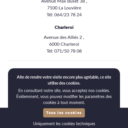
Avenue Max Buset 38 ,
7100 La Louvière
Tél:
064/23 78 24
Charleroi
Avenue des Alliés 2 ,
6000 Charleroi
Tél:
071/50 78 08
Aide
Afin de rendre votre visite encore plus agréable, ce site
Livraison
utilise des cookies.
En consultant notre site, vous acceptez nos cookies.
Retours
Évidemment, vous pouvez modifier les paramètres des
cookies à tout moment.
Tous les cookies
© 2026 Point Santé
Uniquement les cookies techniques
Conditions générales d’utilisation
Politique de confidentialité