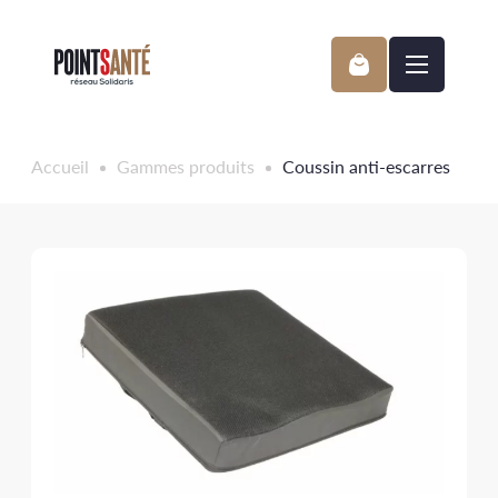
Passer
au
contenu
Accueil
Gammes produits
Coussin anti-escarres