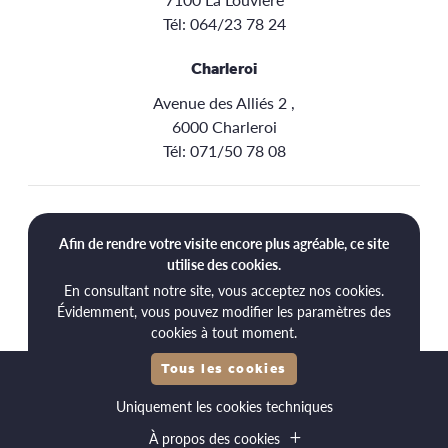
Tél:
064/23 78 24
Charleroi
Avenue des Alliés 2 ,
6000 Charleroi
Tél:
071/50 78 08
Aide
Afin de rendre votre visite encore plus agréable, ce site
Livraison
utilise des cookies.
En consultant notre site, vous acceptez nos cookies.
Retours
Évidemment, vous pouvez modifier les paramètres des
cookies à tout moment.
Tous les cookies
© 2026 Point Santé
Uniquement les cookies techniques
Conditions générales d’utilisation
Politique de confidentialité
Cookies
À propos des cookies