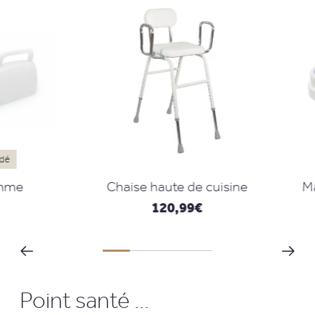
e
Chaise haute de cuisine
Marc
120,99
€
Point santé ...