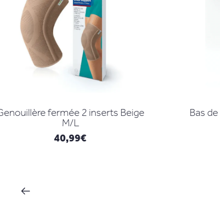
serts Beige
Bas de soutien pour femme
enceinte
28,22
€