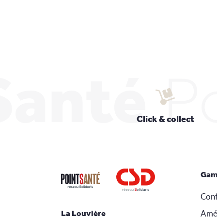
Santé
P
Click & collect
Gam
Conf
Amé
La Louvière