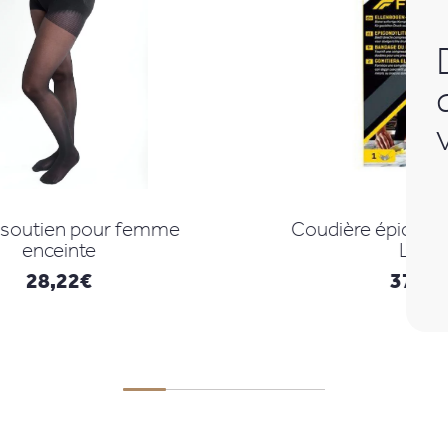
Coudière épicondylique Futuro
Large
37,66
€