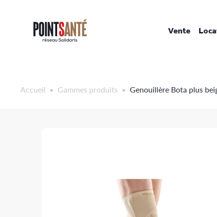
Passer
au
contenu
Vente
Loca
Accueil
Gammes produits
Genouillère Bota plus bei