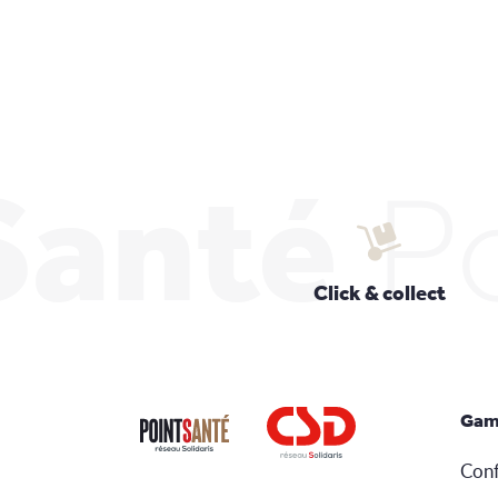
Santé
P
Click & collect
Gam
Conf