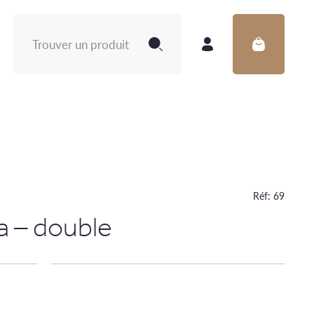
Rechercher :
Réf:
69
la – double