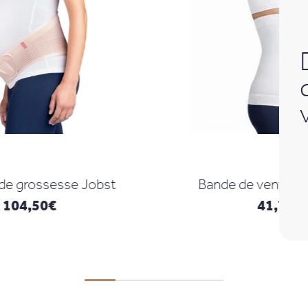
Bande de ventre postnatale
41,76
€