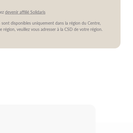
vez
devenir affilié Solidaris
ns sont disponibles uniquement dans la région du Centre,
e région, veuillez vous adresser à la CSD de votre région.