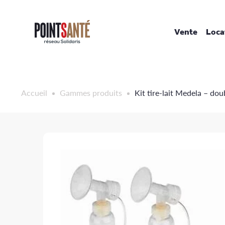
Passer
au
contenu
Vente
Loca
Accueil
Gammes produits
Kit tire-lait Medela – dou