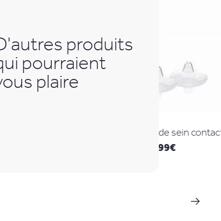
D'autres produits
qui pourraient
vous plaire
Paire de bouts de sein contact
Set d
15,99
€