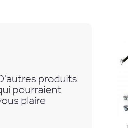
D'autres produits
qui pourraient
vous plaire
Canne gaucher
L