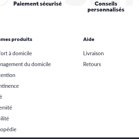
Paiement sécurisé
Conseils
personnalisés
mes produits
Aide
ort à domicile
Livraison
nagement du domicile
Retours
ention
ntinence
é
rnité
lité
hopédie