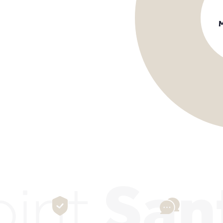
oint
San