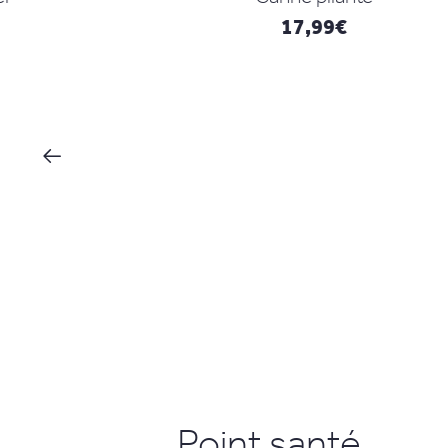
17,99
€
Point santé ...