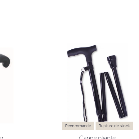
Recommandé
Rupture de stock
r
Canne pliante