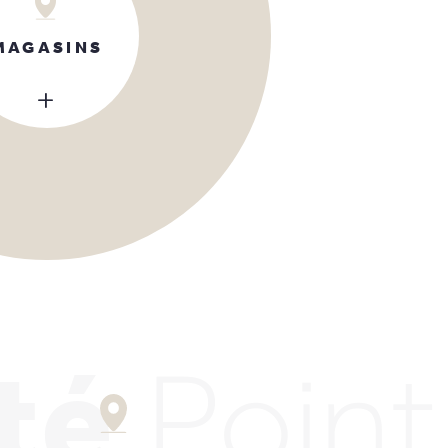
MAGASINS
té
Poin