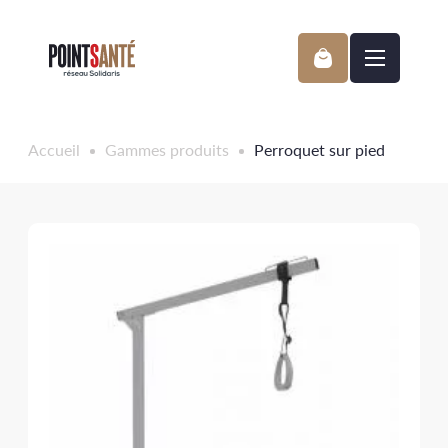
Passer
au
contenu
Accueil
Gammes produits
Perroquet sur pied