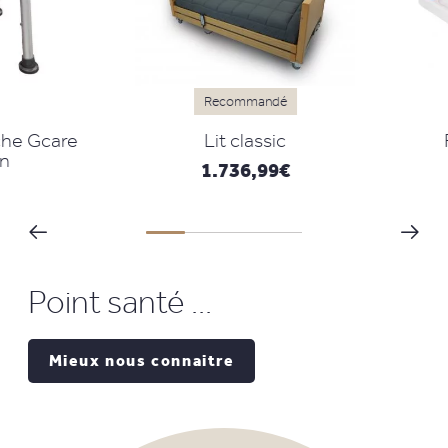
Recommandé
e Gcare
Lit classic
Pl
1.736,99
€
Point santé ...
Mieux nous connaitre