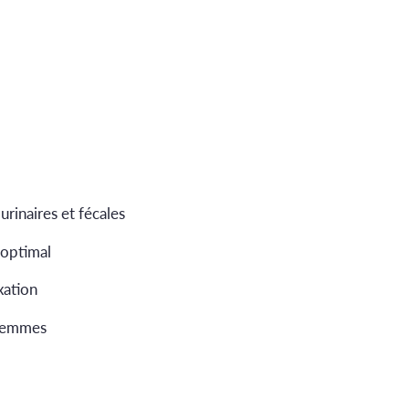
urinaires et fécales
 optimal
xation
femmes