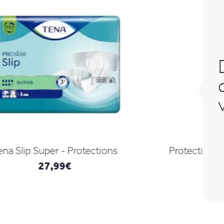
Protections mixtes type culotte
Super
16,99
€