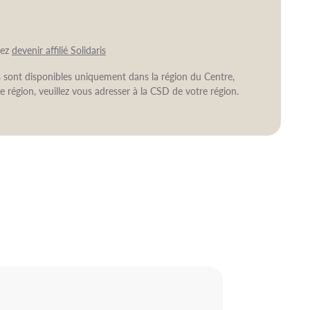
vez
devenir affilié Solidaris
ns sont disponibles uniquement dans la région du Centre,
e région, veuillez vous adresser à la CSD de votre région.