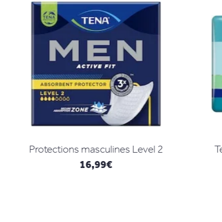
s Level 2
Tena Slip Super - Protections
27,99
€