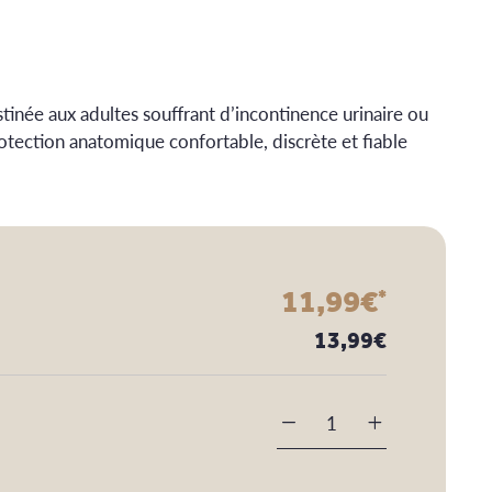
inée aux adultes souffrant d’incontinence urinaire ou
tection anatomique confortable, discrète et fiable
11,99
€
*
13,99
€
-
+