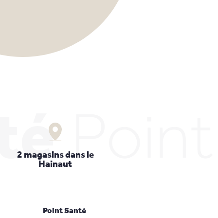
té
Poin
2 magasins dans le
Hainaut
Point Santé