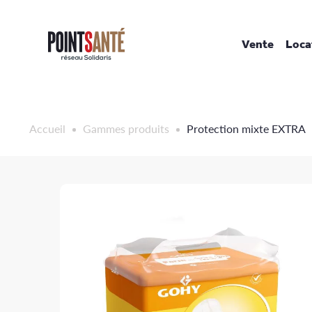
Passer
au
contenu
Vente
Loca
Accueil
Gammes produits
Protection mixte EXTRA